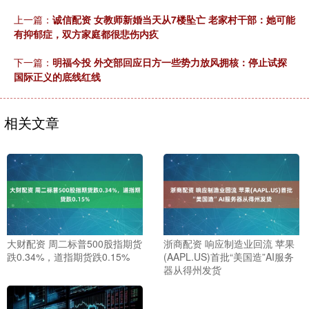
上一篇：
诚信配资 女教师新婚当天从7楼坠亡 老家村干部：她可能
有抑郁症，双方家庭都很悲伤内疚
下一篇：
明福今投 外交部回应日方一些势力放风拥核：停止试探
国际正义的底线红线
相关文章
大财配资 周二标普500股指期货
浙商配资 响应制造业回流 苹果
跌0.34%，道指期货跌0.15%
(AAPL.US)首批“美国造”AI服务
器从得州发货