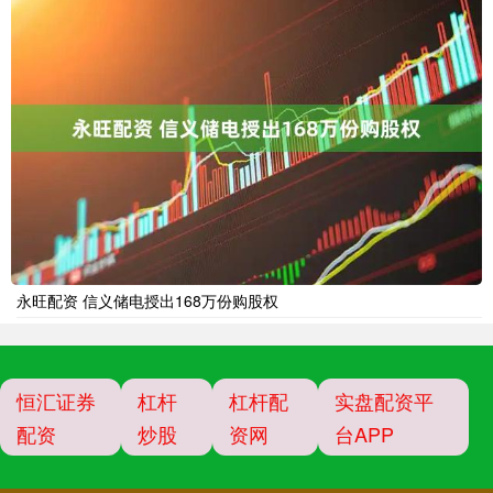
永旺配资 信义储电授出168万份购股权
恒汇证券
杠杆
杠杆配
实盘配资平
配资
炒股
资网
台APP