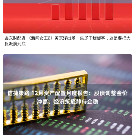
鑫东财配资 《新闻女王2》黄宗泽出场一集尽干龌龊事，这是要把大
反派演到底