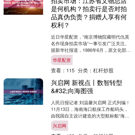
拍卖市场：江苏省文物总店
是何机构？拍卖行是否对拍
品真伪负责？捐赠人享有何
权利？
近日华星配资，“南京博物院藏明代仇英
名作现身拍卖市场”一事引发广泛关注。
据新华社报道，1986年6月，原文化部制
定出台《博物馆藏品管理办法》。之
华星配资
后，南京博物院....
查看：
115
分类：
杠杆炒股
兴启网 新视点丨数智转型
&#32;向海图强
人民日报记者 刘温馨兴启网 正式列编！
11月13日，海南海口航保工作船码头，
由我国自主设计建造的大型航标船“海巡
176”轮正式列编交通运输部南海航海保
兴启网
障中心，这....