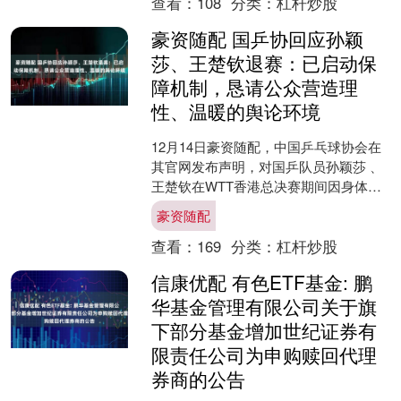
查看：
108
分类：
杠杆炒股
豪资随配 国乒协回应孙颖
莎、王楚钦退赛：已启动保
障机制，恳请公众营造理
性、温暖的舆论环境
12月14日豪资随配，中国乒乓球协会在
其官网发布声明，对国乒队员孙颖莎 、
王楚钦在WTT香港总决赛期间因身体不
适退赛作出回应。 在香港WTT总决赛期
豪资随配
间，中国乒乓....
查看：
169
分类：
杠杆炒股
信康优配 有色ETF基金: 鹏
华基金管理有限公司关于旗
下部分基金增加世纪证券有
限责任公司为申购赎回代理
券商的公告