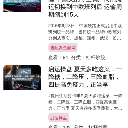
运切换到中欧班列后 运输周
期缩到15天
2016年6月8日，中国铁路正式启用中欧
班列统一品牌，当日统一品牌中欧班列
分别从重庆、成都、郑州、武汉、长
沙、苏州、东莞、义乌等八地始发。7月
速配发金融网
28日，国家发展改....
查看：
94
分类：
杠杆炒股
启运操盘 夏天多吃这菜，一
降糖，二降压，三降血脂，
四提高免疫力，正当季
#夏日生活打卡季#​ 夏天多吃这菜，一降
糖，二降压，三降血脂，四提高免疫
力，正当季 夏天有很多应季蔬菜，大部
分都是清热解暑的特点，对“三高”也友
启运操盘
好。下面分享几道....
查看：
133
分类：
杠杆炒股