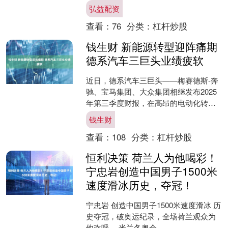
绪进一步升温，大市一度跌幅超过1，
弘益配资
200点，其....
查看：
76
分类：
杠杆炒股
钱生财 新能源转型迎阵痛期
德系汽车三巨头业绩疲软
近日，德系汽车三巨头——梅赛德斯-奔
驰、宝马集团、大众集团相继发布2025
年第三季度财报，在高昂的电动化转型
成本等因素影响下，其业绩集体承压。
钱生财
业绩集体承压 大....
查看：
108
分类：
杠杆炒股
恒利决策 荷兰人为他喝彩！
宁忠岩创造中国男子1500米
速度滑冰历史，夺冠！
宁忠岩 创造中国男子1500米速度滑冰 历
史夺冠，破奥运纪录，全场荷兰观众为
他欢呼。 米兰冬奥会....