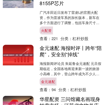
8155P芯片
广汽丰田近日发布了雷凌L的官图火配
资，作为雷凌车系的加长版本，新车在
多个方面进行了调整，包括车身尺寸、
内饰设计以及动力配置。 新车外观设计
火配资
与现款雷凌基本保持一致....
查看：
221
分类：
杠杆炒股
金元速配 海报时评丨跨年“陪
爬”，安全别“掉线”
海报新闻评论员 朱延鲁金元速配 元旦假
期临近，全国各地将迎来新一波的旅游
小高峰，其中，登山跨年成为不少人的
选择。据潮新闻等媒体报道，目前，泰
金元速配
山、黄山、华山、武功....
查看：
94
分类：
杠杆炒股
华星配资 三问馆藏名画现身