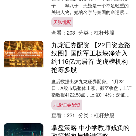
子——芈八子，无疑是一个举足轻重的
关键人物。她的名字与秦国的命运紧密
相连，无论怎样回顾这段历史，都绕不
天弘忧配
开她的身影。 秦惠王死后....
查看：
203
分类：
杠杆炒股
九龙证券配资 【22日资金路
线图】国防军工板块净流入
约116亿元居首 龙虎榜机构
抢筹多股
盘后数据出炉九龙证券配资。 1月22
日，A股市场整体上涨。截至收盘，上证
指数报4122.58点，上涨0.14%；深证成
指报14327.05点，上涨0.5%；创业....
九龙证券配资
查看：
221
分类：
杠杆炒股
掌盘策略 中小学教师减负的
政策指向与推进策略