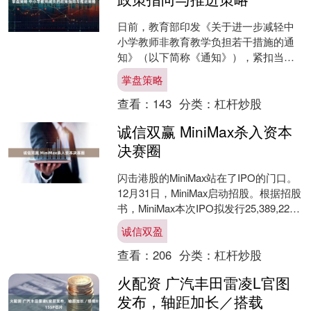
日前，教育部印发《关于进一步减轻中
小学教师非教育教学负担若干措施的通
知》（以下简称《通知》），紧扣当前
教师关心、社会关注的突出问题，在梳
掌盘策略
理总结各地经验做法的基础....
查看：
143
分类：
杠杆炒股
诚信双赢 MiniMax杀入资本
决赛圈
闪击港股的MiniMax站在了IPO的门口。
12月31日，MiniMax启动招股。根据招股
书，MiniMax本次IPO拟发行25,389,220
股，定价区间为....
诚信双盈
查看：
206
分类：
杠杆炒股
火配资 广汽丰田雷凌L官图
发布，轴距加长／搭载