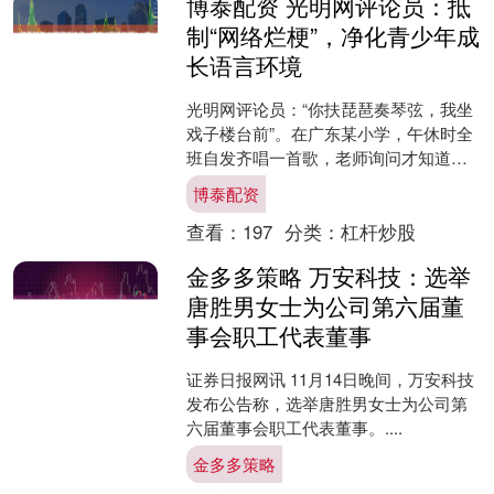
博泰配资 光明网评论员：抵
制“网络烂梗”，净化青少年成
长语言环境
光明网评论员：“你扶琵琶奏琴弦，我坐
戏子楼台前”。在广东某小学，午休时全
班自发齐唱一首歌，老师询问才知道，
这首歌源自网络恶搞视频“秦始皇骑北极
博泰配资
熊”的背景音乐。据....
查看：
197
分类：
杠杆炒股
金多多策略 万安科技：选举
唐胜男女士为公司第六届董
事会职工代表董事
证券日报网讯 11月14日晚间，万安科技
发布公告称，选举唐胜男女士为公司第
六届董事会职工代表董事。....
金多多策略