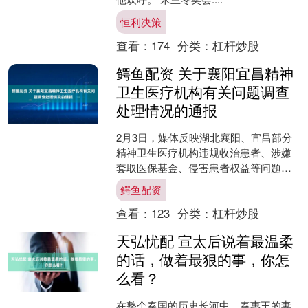
恒利决策
查看：
174
分类：
杠杆炒股
鳄鱼配资 关于襄阳宜昌精神
卫生医疗机构有关问题调查
处理情况的通报
2月3日，媒体反映湖北襄阳、宜昌部分
精神卫生医疗机构违规收治患者、涉嫌
套取医保基金、侵害患者权益等问题。
湖北省委省政府对此高度重视，于2月4
鳄鱼配资
日成立由省委负责同志....
查看：
123
分类：
杠杆炒股
天弘忧配 宣太后说着最温柔
的话，做着最狠的事，你怎
么看？
在整个秦国的历史长河中，秦惠王的妻