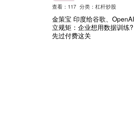
查看：
117
分类：
杠杆炒股
金策宝 印度给谷歌、OpenAI
立规矩：企业想用数据训练?
先过付费这关
12月10日消息金策宝，印度工业和内贸
促进部正式对外发布了“AI版权使用拟议
框架”，提出了未来将会建议强制性版权
使用费制度。 详细来看，根据这项规定
金策宝
所有在印度的....
查看：
165
分类：
杠杆炒股
融证通 三国杀：斗地主失败
太可怕，马上掌握诀窍，让
胜率飙升
大家好，这里是你们的老朋友手杀菌！
每次我们在玩斗地主的时候，一旦失
败，内心就会相当的懊恼，跟其他的模