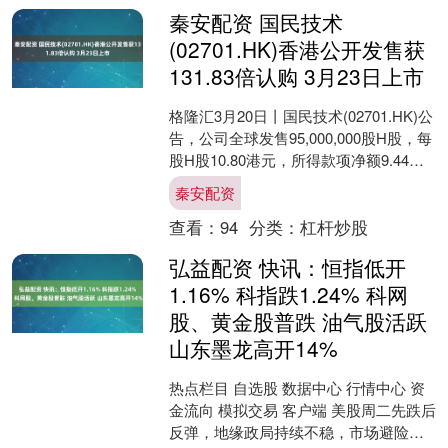
秦安配资 国民技术
(02701.HK)香港公开发售获
131.83倍认购 3月23日上市
格隆汇3月20日丨国民技术(02701.HK)公
告，公司全球发售95,000,000股H股，每
股H股10.80港元，所得款项净额9.44亿
港元。香港公开发售股份....
秦安配资
查看：
94
分类：
杠杆炒股
弘益配资 快讯：恒指低开
1.16% 科指跌1.24% 科网
股、黄金股普跌 油气股活跃
山东墨龙高开14%
热点栏目 自选股 数据中心 行情中心 资
金流向 模拟交易 客户端 美股周二先跌后
反弹，地缘政局持续不稳，市场避险情