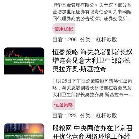
鹏华基金管理有限公司关于旗下部分基
金增加世纪证券有限责任公司为申购赎
回代理券商的公告经深圳证券交易所确
认，根据鹏华基金管理有限公司（以下
信康优配
简称：本公司）与世纪证券....
查看：
206
分类：
杠杆炒股
恒盈策略 海关总署副署长赵
增连会见意大利卫生部部长
奥拉齐奥·斯基拉奇
11月25日下午恒盈策略恒盈策略恒盈策
略，海关总署副署长赵增连在署会见意
大利卫生部部长奥拉齐奥·斯基拉奇一
行。双方就建立中意农食产品安全及卫
恒盈策略
生检疫合作机制、扩大....
查看：
223
分类：
杠杆炒股
股粮网 中央网信办在北京召
开优化营商网络环境工作经