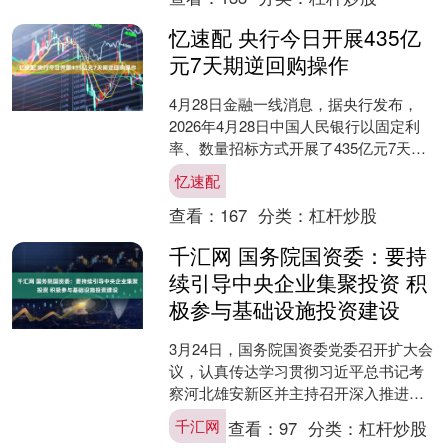
忆速配 央行今日开展435亿
元7天期逆回购操作
4月28日金融一线消息，据央行发布，
2026年4月28日中国人民银行以固定利
率、数量招标方式开展了435亿元7天期
逆回购操作，全额满足了一级交易商需
忆速配
求。 海量资....
查看：
167
分类：
杠杆炒股
千汇网 国务院国资委：要持
续引导中央企业集聚投资 积
极参与基础设施投资建设
3月24日，国务院国资委党委召开扩大会
议，认真传达学习贯彻习近平总书记考
察河北雄安新区并主持召开深入推进雄
安新区高质量建设和发展座谈会时重要
千汇网
查看：
97
分类：
杠杆炒股
讲话精神，坚决贯彻落....