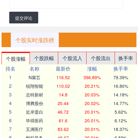
提交评论
个股实时涨跌榜
个股跌幅
个股流入
个股流出
换手率
个股涨幅
排名
名称
最新价
涨幅
换手率
1
N展芯
116.52
396.89%
79.39%
2
锐翔智能
110.02
20.21%
16.80%
3
志特新材
14.8
20.03%
14.18%
4
博腾股份
20.44
20.02%
14.77%
5
近岸蛋白
46.72
20.01%
5.62%
6
毕得医药
61.6
20.01%
6.12%
7
五洲医疗
83.62
20.01%
18.37%
8
耐科装备
49.67
20.01%
6.83%