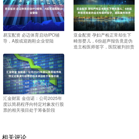
易宝配资 必迈体育启动IPO辅
亚金配资 孕妇产检正常却生下
导，A股或迎跑鞋企业登陆
畸形婴儿，6份超声报告竟是伪
造主检医师签字，医院被判担责
汇金财富 金信诺：公司2025年
度以简易程序向特定对象发行股
票的相关项目处于筹备阶段
相关评论