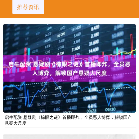
推荐资讯
启牛配资 悬疑剧《棕眼之谜》首播即炸，全员恶人博弈，解锁国产
悬疑大尺度