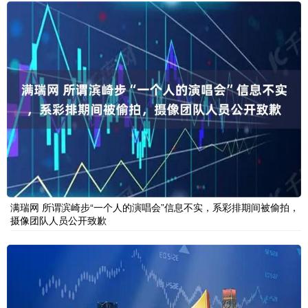
满瑞网 所谓滨崎步“一个人的演唱会”信息不实，系彩排期间被偷拍，
摄像团队人员公开致歉