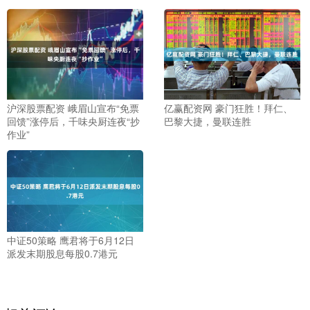
沪深股票配资 峨眉山宣布“免票
亿赢配资网 豪门狂胜！拜仁、
回馈”涨停后，千味央厨连夜“抄
巴黎大捷，曼联连胜
作业”
中证50策略 鹰君将于6月12日
派发末期股息每股0.7港元