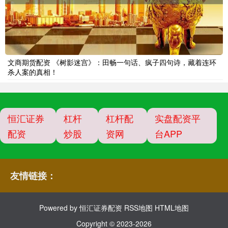
文商期货配资 《树影迷宫》：田畅一句话、疯子四句诗，藏着连环
杀人案的真相！
恒汇证券
杠杆
杠杆配
实盘配资平
配资
炒股
资网
台APP
友情链接：
Powered by
恒汇证券配资
RSS地图
HTML地图
Copyright
© 2023-2026