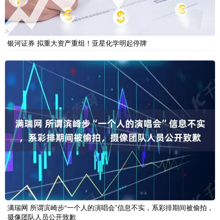
银河证券 拟重大资产重组！亚星化学明起停牌
满瑞网 所谓滨崎步“一个人的演唱会”信息不实，系彩排期间被偷拍，
摄像团队人员公开致歉