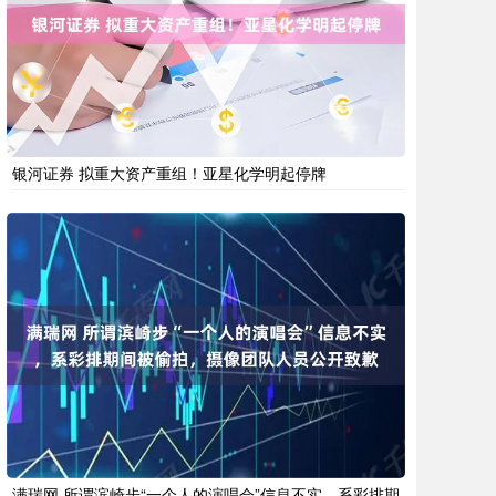
银河证券 拟重大资产重组！亚星化学明起停牌
满瑞网 所谓滨崎步“一个人的演唱会”信息不实，系彩排期