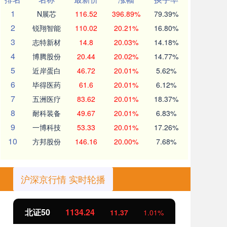
1
N展芯
116.52
396.89%
79.39%
2
锐翔智能
110.02
20.21%
16.80%
3
志特新材
14.8
20.03%
14.18%
4
博腾股份
20.44
20.02%
14.77%
5
近岸蛋白
46.72
20.01%
5.62%
6
毕得医药
61.6
20.01%
6.12%
7
五洲医疗
83.62
20.01%
18.37%
8
耐科装备
49.67
20.01%
6.83%
9
一博科技
53.33
20.01%
17.26%
10
方邦股份
146.16
20.00%
7.68%
沪深京行情 实时轮播
北证50
1134.24
创
11.37
1.01%