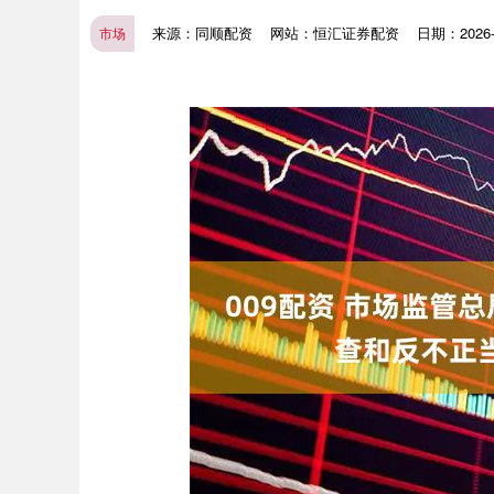
来源：同顺配资
网站：恒汇证券配资
日期：2026-0
市场
深证成指
14311.01
.68
1.02%
200.89
1