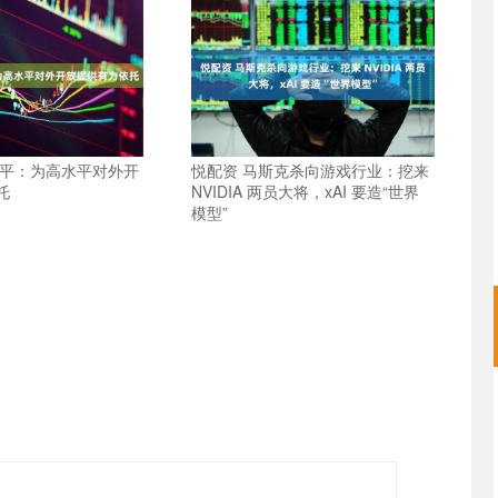
观平：为高水平对外开
悦配资 马斯克杀向游戏行业：挖来
托
NVIDIA 两员大将，xAI 要造“世界
模型”