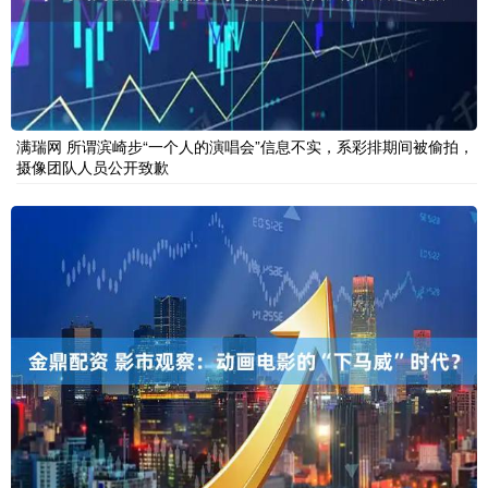
满瑞网 所谓滨崎步“一个人的演唱会”信息不实，系彩排期间被偷拍，
摄像团队人员公开致歉