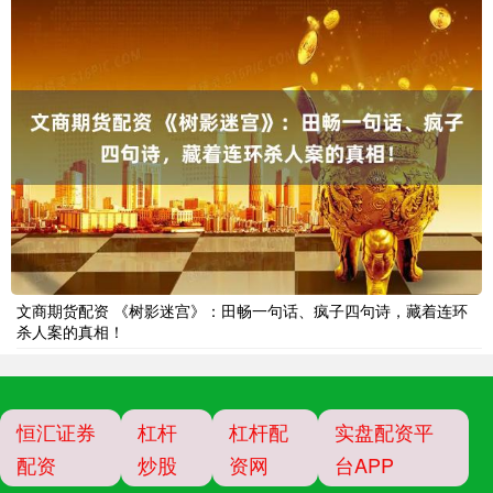
文商期货配资 《树影迷宫》：田畅一句话、疯子四句诗，藏着连环
杀人案的真相！
恒汇证券
杠杆
杠杆配
实盘配资平
配资
炒股
资网
台APP