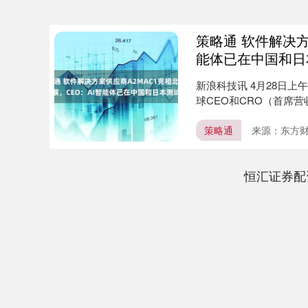
策略通 软件解决方
能体已在中国和日
新浪科技讯 4月28日上
球CEO和CRO（首席营
策略通
来源：东方
恒汇证券配
深证成指
14311.01
.68
1.02%
200.89
1