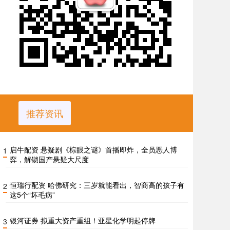
推荐资讯
启牛配资 悬疑剧《棕眼之谜》首播即炸，全员恶人博
1
弈，解锁国产悬疑大尺度
恒瑞行配资 哈佛研究：三岁就能看出，智商高的孩子有
2
这5个“坏毛病”
银河证券 拟重大资产重组！亚星化学明起停牌
3