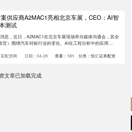
案供应商A2MAC1亮相北京车展，CEO：AI智
本测试
午消息，近日，A2MAC1在北京车展现场举办媒体沟通会，其全
收官）围绕汽车对标行业的变化、AI在工程分析中的应用....
财富配资网
日期：04-28
查看：
101
分类：
恒汇证券配资
资文章已加载完成
沪深300
4694.44
.42%
43.13
0.93%