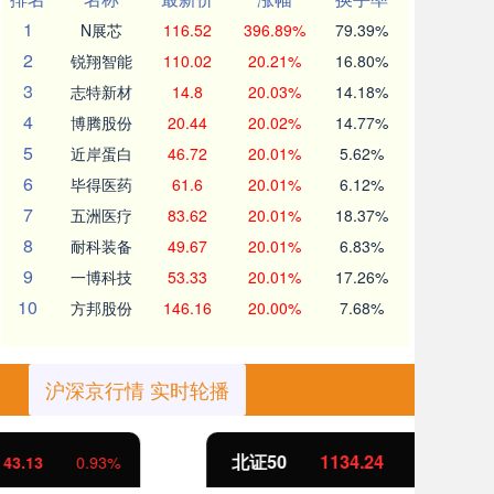
1
N展芯
116.52
396.89%
79.39%
2
锐翔智能
110.02
20.21%
16.80%
3
志特新材
14.8
20.03%
14.18%
4
博腾股份
20.44
20.02%
14.77%
5
近岸蛋白
46.72
20.01%
5.62%
6
毕得医药
61.6
20.01%
6.12%
7
五洲医疗
83.62
20.01%
18.37%
8
耐科装备
49.67
20.01%
6.83%
9
一博科技
53.33
20.01%
17.26%
10
方邦股份
146.16
20.00%
7.68%
沪深京行情 实时轮播
北证50
1134.24
创
11.37
1.01%