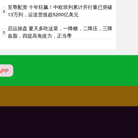
至尊配资 十年狂飙！中欧班列累计开行量已突破
4
13万列，运送货值超5200亿美元
启运操盘 夏天多吃这菜，一降糖，二降压，三降
5
血脂，四提高免疫力，正当季
PP