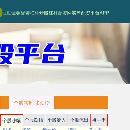
恒汇证券配资
杠杆炒股
杠杆配资网
实盘配资平台APP
个股实时涨跌榜
个股跌幅
个股流入
个股流出
换手率
个股涨幅
排名
名称
最新价
涨幅
换手率