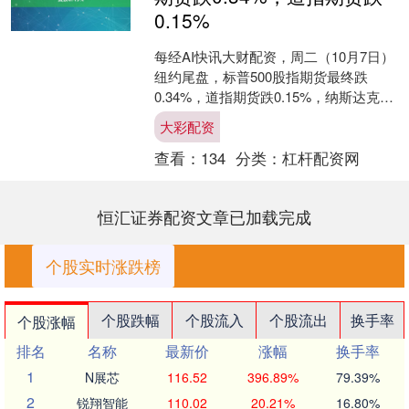
0.15%
每经AI快讯大财配资，周二（10月7日）
纽约尾盘，标普500股指期货最终跌
0.34%，道指期货跌0.15%，纳斯达克
100股指期货跌0.50%。罗素2000股指....
大彩配资
查看：
134
分类：
杠杆配资网
恒汇证券配资文章已加载完成
个股实时涨跌榜
个股跌幅
个股流入
个股流出
换手率
个股涨幅
排名
名称
最新价
涨幅
换手率
1
N展芯
116.52
396.89%
79.39%
2
锐翔智能
110.02
20.21%
16.80%