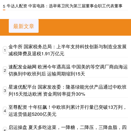
牛达人配资 中富电路：选举蒋卫民为第三届董事会职工代表董事
5
最新文章
金牛所 国家税务总局：上半年支持科技创新与制造业发展
1
减税降费及退税1.91万亿元
速配发金融网 欧洲今年遇高温 中国美的等空调厂商由海运
2
切换到中欧班列后 运输周期缩到15天
星速优配平台 国家发改委：隆基绿能光伏产品通过中欧班
3
列15天抵达欧洲 资金周转率提升30%
至尊配资 十年狂飙！中欧班列累计开行量已突破13万列，
4
运送货值超5200亿美元
启运操盘 夏天多吃这菜，一降糖，二降压，三降血脂，四
5