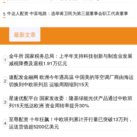
牛达人配资 中富电路：选举蒋卫民为第三届董事会职工代表董事
5
最新文章
金牛所 国家税务总局：上半年支持科技创新与制造业发展
1
减税降费及退税1.91万亿元
速配发金融网 欧洲今年遇高温 中国美的等空调厂商由海运
2
切换到中欧班列后 运输周期缩到15天
星速优配平台 国家发改委：隆基绿能光伏产品通过中欧班
3
列15天抵达欧洲 资金周转率提升30%
至尊配资 十年狂飙！中欧班列累计开行量已突破13万列，
4
运送货值超5200亿美元