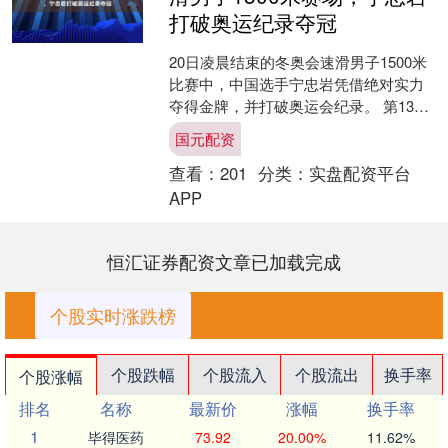
打破奥运纪录夺冠
20日凌晨结束的冬奥会速滑男子1500米
比赛中，中国选手宁忠岩凭借绝对实力
夺得金牌，并打破奥运会纪录。 第13组
出场的宁忠岩，虽然一开始微弱落后于
国元配资
同组对手内斯，....
查看：
201
分类：
实盘配资平台
APP
恒汇证券配资文章已加载完成
个股实时涨跌榜
个股跌幅
个股流入
个股流出
换手率
个股涨幅
排名
名称
最新价
涨幅
换手率
1
毕得医药
73.92
20.00%
11.62%