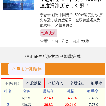
速度滑冰历史，夺冠！
宁忠岩 创造中国男子1500米速度滑冰 历
史夺冠，破奥运纪录，全场荷兰观众为
他欢呼。 米兰冬奥会....
恒利决策
查看：
174
分类：
杠杆炒股
恒汇证券配资文章已加载完成
个股实时涨跌榜
个股跌幅
个股流入
个股流出
换手率
个股涨幅
排名
名称
最新价
涨幅
换手率
1
N津富
37.49
114.72%
77.46%
2
威尔高
39.83
20.01%
17.76%