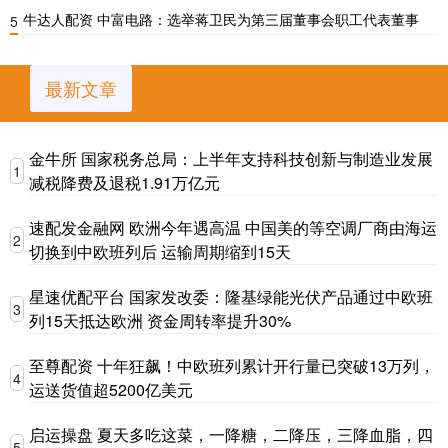
牛达人配资 中富电路：选举蒋卫民为第三届董事会职工代表董事
5
最新文章
金牛所 国家税务总局：上半年支持科技创新与制造业发展
1
减税降费及退税1.91万亿元
速配发金融网 欧洲今年遇高温 中国美的等空调厂商由海运
2
切换到中欧班列后 运输周期缩到15天
星速优配平台 国家发改委：隆基绿能光伏产品通过中欧班
3
列15天抵达欧洲 资金周转率提升30%
至尊配资 十年狂飙！中欧班列累计开行量已突破13万列，
4
运送货值超5200亿美元
启运操盘 夏天多吃这菜，一降糖，二降压，三降血脂，四
5