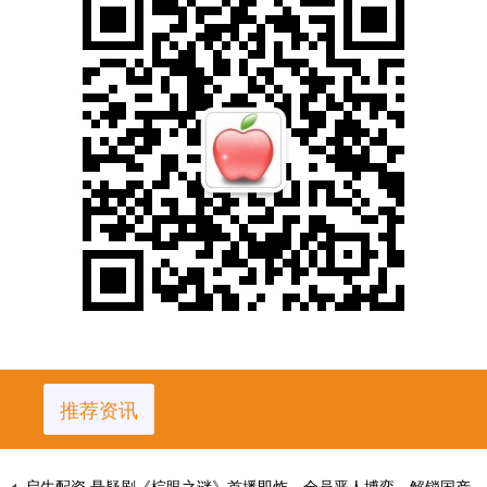
推荐资讯
启牛配资 悬疑剧《棕眼之谜》首播即炸，全员恶人博弈，解锁国产