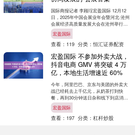
国际商报记者 李顾珵宏盈国际 12月12
日，2025年中国会展业年会暨河北·沧州
会展经济高质量发展大会在沧州举行。
大会围绕“产展融合赋能，冀起消费新
宏盈国际
篇”主题，共....
查看：
119
分类：
恒汇证券配资
宏盈国际 不参加外卖大战，
抖音电商 GMV 将突破 4 万
亿，本地生活增速近 60%
今年，阿里巴巴、京东与美团的外卖大
战已经耗去上千亿元，从奶茶打到快
餐，再到30分钟送日杂和线下到店消
费。阿里在8月冲刺茶饮，外卖单量一度
宏盈国际
超过了美团。 抖音也有外....
查看：
197
分类：
杠杆炒股