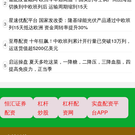
2
切换到中欧班列后 运输周期缩到15天
星速优配平台 国家发改委：隆基绿能光伏产品通过中欧班
3
列15天抵达欧洲 资金周转率提升30%
至尊配资 十年狂飙！中欧班列累计开行量已突破13万列，
4
运送货值超5200亿美元
启运操盘 夏天多吃这菜，一降糖，二降压，三降血脂，四
5
提高免疫力，正当季
恒汇证券
杠杆
杠杆配
实盘配资平
配资
炒股
资网
台APP