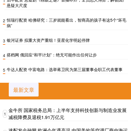
1
悬疑大尺度
恒瑞行配资 哈佛研究：三岁就能看出，智商高的孩子有这5个“坏毛
2
病”
银河证券 拟重大资产重组！亚星化学明起停牌
3
搭档网 俄回应“和平计划”：绝无可能作出任何让步
4
牛达人配资 中富电路：选举蒋卫民为第三届董事会职工代表董事
5
最新文章
金牛所 国家税务总局：上半年支持科技创新与制造业发展
1
减税降费及退税1.91万亿元
速配发金融网 欧洲今年遇高温 中国美的等空调厂商由海运