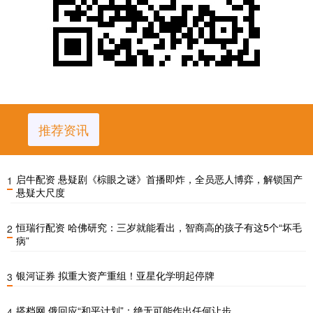
推荐资讯
启牛配资 悬疑剧《棕眼之谜》首播即炸，全员恶人博弈，解锁国产
1
悬疑大尺度
恒瑞行配资 哈佛研究：三岁就能看出，智商高的孩子有这5个“坏毛
2
病”
银河证券 拟重大资产重组！亚星化学明起停牌
3
搭档网 俄回应“和平计划”：绝无可能作出任何让步
4