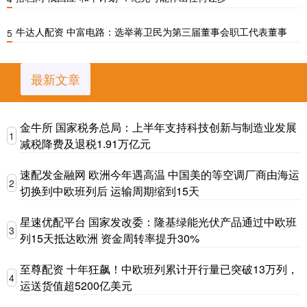
牛达人配资 中富电路：选举蒋卫民为第三届董事会职工代表董事
5
最新文章
金牛所 国家税务总局：上半年支持科技创新与制造业发展
1
减税降费及退税1.91万亿元
速配发金融网 欧洲今年遇高温 中国美的等空调厂商由海运
2
切换到中欧班列后 运输周期缩到15天
星速优配平台 国家发改委：隆基绿能光伏产品通过中欧班
3
列15天抵达欧洲 资金周转率提升30%
至尊配资 十年狂飙！中欧班列累计开行量已突破13万列，
4
运送货值超5200亿美元