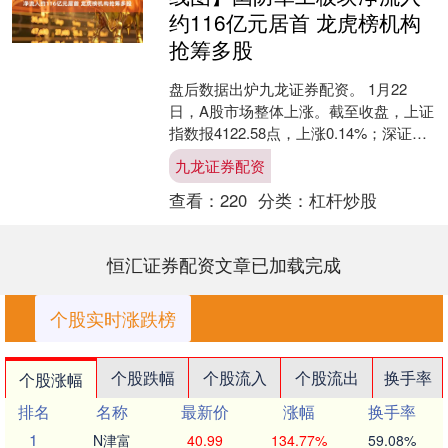
约116亿元居首 龙虎榜机构
抢筹多股
盘后数据出炉九龙证券配资。 1月22
日，A股市场整体上涨。截至收盘，上证
指数报4122.58点，上涨0.14%；深证成
指报14327.05点，上涨0.5%；创业....
九龙证券配资
查看：
220
分类：
杠杆炒股
恒汇证券配资文章已加载完成
个股实时涨跌榜
个股跌幅
个股流入
个股流出
换手率
个股涨幅
排名
名称
最新价
涨幅
换手率
1
N津富
40.99
134.77%
59.08%