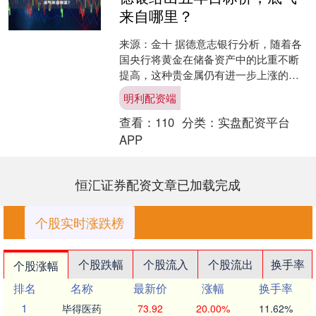
来自哪里？
来源：金十 据德意志银行分析，随着各
国央行将黄金在储备资产中的比重不断
提高，这种贵金属仍有进一步上涨的空
间。 该行策略师马利卡·萨奇德瓦
明利配资端
（Mallika Sac....
查看：
110
分类：
实盘配资平台
APP
恒汇证券配资文章已加载完成
个股实时涨跌榜
个股跌幅
个股流入
个股流出
换手率
个股涨幅
排名
名称
最新价
涨幅
换手率
1
毕得医药
73.92
20.00%
11.62%