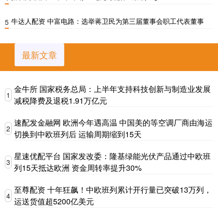
牛达人配资 中富电路：选举蒋卫民为第三届董事会职工代表董事
5
最新文章
金牛所 国家税务总局：上半年支持科技创新与制造业发展
1
减税降费及退税1.91万亿元
速配发金融网 欧洲今年遇高温 中国美的等空调厂商由海运
2
切换到中欧班列后 运输周期缩到15天
星速优配平台 国家发改委：隆基绿能光伏产品通过中欧班
3
列15天抵达欧洲 资金周转率提升30%
至尊配资 十年狂飙！中欧班列累计开行量已突破13万列，
4
运送货值超5200亿美元