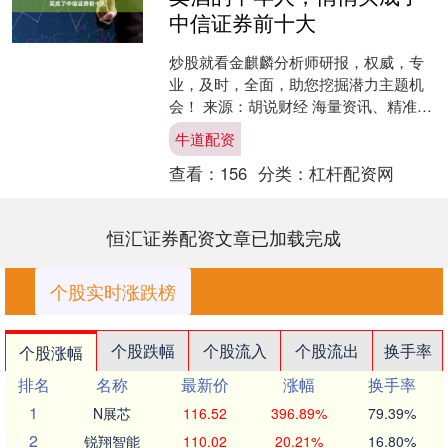
中信证券前十大
炒股就看金麒麟分析师研报，权威，专
业，及时，全面，助您挖掘潜力主题机
会！ 来源：胡说财经 海量资讯、精准解
读，尽在新浪财经APP 责任编辑：杨
牛道配资
赐....
查看：
156
分类：
杠杆配资网
恒汇证券配资文章已加载完成
个股实时涨跌榜
个股跌幅
个股流入
个股流出
换手率
个股涨幅
排名
名称
最新价
涨幅
换手率
1
N展芯
116.52
396.89%
79.39%
2
锐翔智能
110.02
20.21%
16.80%