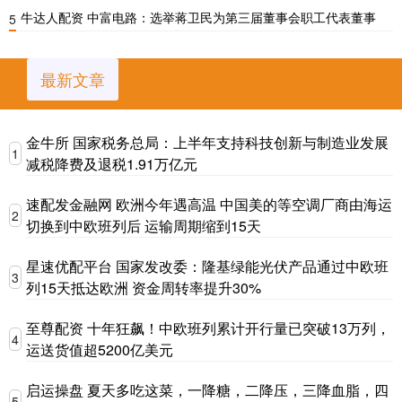
牛达人配资 中富电路：选举蒋卫民为第三届董事会职工代表董事
5
最新文章
金牛所 国家税务总局：上半年支持科技创新与制造业发展
1
减税降费及退税1.91万亿元
速配发金融网 欧洲今年遇高温 中国美的等空调厂商由海运
2
切换到中欧班列后 运输周期缩到15天
星速优配平台 国家发改委：隆基绿能光伏产品通过中欧班
3
列15天抵达欧洲 资金周转率提升30%
至尊配资 十年狂飙！中欧班列累计开行量已突破13万列，
4
运送货值超5200亿美元
启运操盘 夏天多吃这菜，一降糖，二降压，三降血脂，四
5