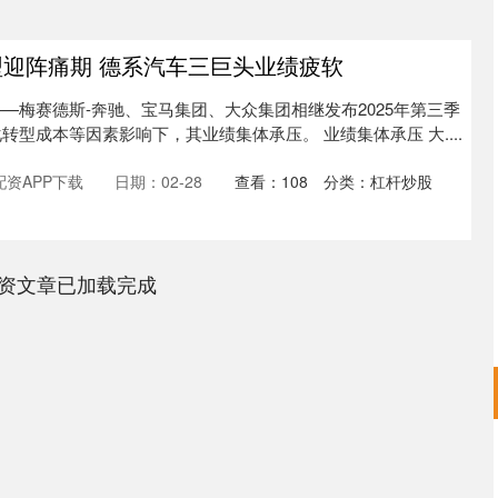
型迎阵痛期 德系汽车三巨头业绩疲软
—梅赛德斯-奔驰、宝马集团、大众集团相继发布2025年第三季
型成本等因素影响下，其业绩集体承压。 业绩集体承压 大....
资APP下载
日期：02-28
查看：
108
分类：
杠杆炒股
资文章已加载完成
沪深300
4694.44
.42%
43.13
0.93%