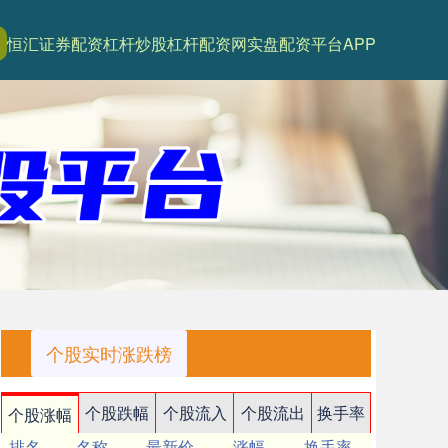
恒汇证券配资
杠杆炒股
杠杆配资网
实盘配资平台APP
个股实时涨跌榜
个股跌幅
个股流入
个股流出
换手率
个股涨幅
排名
名称
最新价
涨幅
换手率