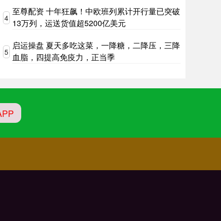
至尊配资 十年狂飙！中欧班列累计开行量已突破
4
13万列，运送货值超5200亿美元
启运操盘 夏天多吃这菜，一降糖，二降压，三降
5
血脂，四提高免疫力，正当季
PP