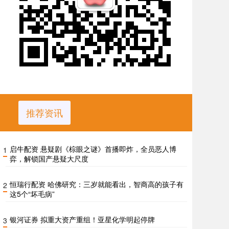
推荐资讯
启牛配资 悬疑剧《棕眼之谜》首播即炸，全员恶人博
1
弈，解锁国产悬疑大尺度
恒瑞行配资 哈佛研究：三岁就能看出，智商高的孩子有
2
这5个“坏毛病”
银河证券 拟重大资产重组！亚星化学明起停牌
3