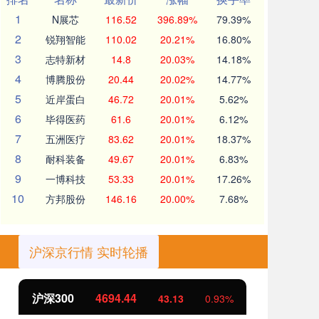
1
N展芯
116.52
396.89%
79.39%
2
锐翔智能
110.02
20.21%
16.80%
3
志特新材
14.8
20.03%
14.18%
4
博腾股份
20.44
20.02%
14.77%
5
近岸蛋白
46.72
20.01%
5.62%
6
毕得医药
61.6
20.01%
6.12%
7
五洲医疗
83.62
20.01%
18.37%
8
耐科装备
49.67
20.01%
6.83%
9
一博科技
53.33
20.01%
17.26%
10
方邦股份
146.16
20.00%
7.68%
沪深京行情 实时轮播
北证50
1134.24
创
11.37
1.01%