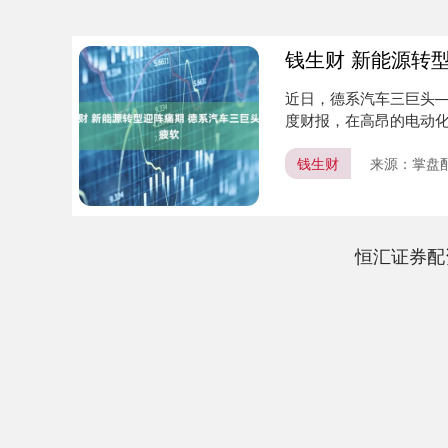
钱生财 新能源转
近日，德系汽车三巨头—
度财报，在高昂的电动化转
钱生财
来源：掌盘配
恒汇证券配
深证成指
14311.01
.68
1.02%
200.89
1