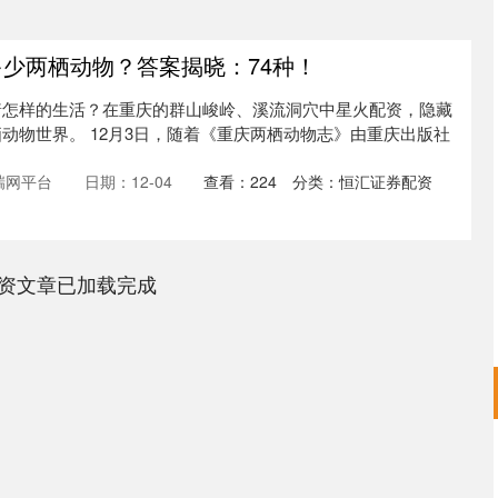
多少两栖动物？答案揭晓：74种！
着怎样的生活？在重庆的群山峻岭、溪流洞穴中星火配资，隐藏
动物世界。 12月3日，随着《重庆两栖动物志》由重庆出版社
瑞网平台
日期：12-04
查看：
224
分类：
恒汇证券配资
资文章已加载完成
沪深300
4694.44
.42%
43.13
0.93%