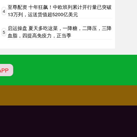
至尊配资 十年狂飙！中欧班列累计开行量已突破
4
13万列，运送货值超5200亿美元
启运操盘 夏天多吃这菜，一降糖，二降压，三降
5
血脂，四提高免疫力，正当季
PP