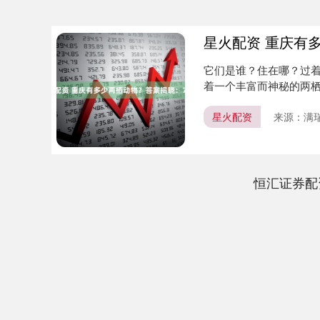
星火配资 重庆有
它们是谁？住在哪？过
着一个丰富而神秘的两栖
正式....
星火配资
来源：满
恒汇证券配
深证成指
14311.01
.68
1.02%
200.89
1