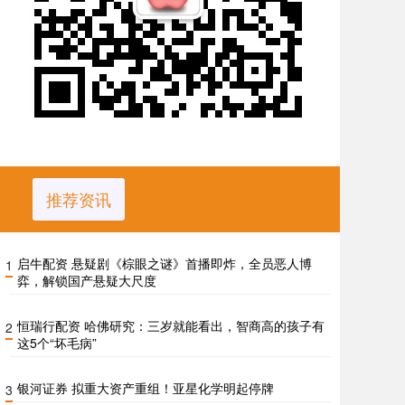
推荐资讯
启牛配资 悬疑剧《棕眼之谜》首播即炸，全员恶人博
1
弈，解锁国产悬疑大尺度
恒瑞行配资 哈佛研究：三岁就能看出，智商高的孩子有
2
这5个“坏毛病”
银河证券 拟重大资产重组！亚星化学明起停牌
3