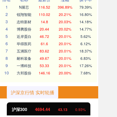
1
N展芯
116.52
396.89%
79.39%
2
锐翔智能
110.02
20.21%
16.80%
3
志特新材
14.8
20.03%
14.18%
4
博腾股份
20.44
20.02%
14.77%
5
近岸蛋白
46.72
20.01%
5.62%
6
毕得医药
61.6
20.01%
6.12%
7
五洲医疗
83.62
20.01%
18.37%
8
耐科装备
49.67
20.01%
6.83%
9
一博科技
53.33
20.01%
17.26%
10
方邦股份
146.16
20.00%
7.68%
沪深京行情 实时轮播
北证50
1134.24
创
11.37
1.01%