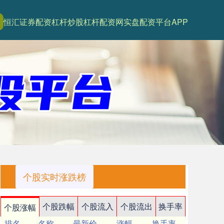
恒汇证券配资
杠杆炒股
杠杆配资网
实盘配资平台APP
个股实时涨跌榜
个股跌幅
个股流入
个股流出
换手率
个股涨幅
排名
名称
最新价
涨幅
换手率