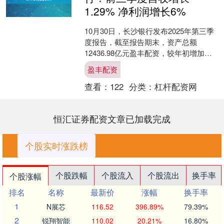
1.29% 净利润增长6%
10月30日，长沙银行发布2025年第三季
度报告，截至报告期末，资产总额
12436.98亿元盈丰配资，较年初增加
969.50亿元，增长8.45%；吸收存款本金
盈丰配资
总....
查看：
122
分类：
杠杆配资网
恒汇证券配资文章已加载完成
个股实时涨跌榜
个股跌幅
个股流入
个股流出
换手率
个股涨幅
排名
名称
最新价
涨幅
换手率
1
N展芯
116.52
396.89%
79.39%
2
锐翔智能
110.02
20.21%
16.80%