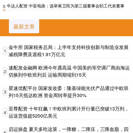
牛达人配资 中富电路：选举蒋卫民为第三届董事会职工代表董事
5
最新文章
金牛所 国家税务总局：上半年支持科技创新与制造业发展
1
减税降费及退税1.91万亿元
速配发金融网 欧洲今年遇高温 中国美的等空调厂商由海运
2
切换到中欧班列后 运输周期缩到15天
星速优配平台 国家发改委：隆基绿能光伏产品通过中欧班
3
列15天抵达欧洲 资金周转率提升30%
至尊配资 十年狂飙！中欧班列累计开行量已突破13万列，
4
运送货值超5200亿美元
启运操盘 夏天多吃这菜，一降糖，二降压，三降血脂，四
5