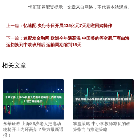
恒汇证券配资提示：文章来自网络，不代表本站观点。
上一篇：
忆速配 央行今日开展435亿元7天期逆回购操作
下一篇：
速配发金融网 欧洲今年遇高温 中国美的等空调厂商由海
运切换到中欧班列后 运输周期缩到15天
相关文章
永華证券 上海86岁老人把电动
掌盘策略 中小学教师减负的政
轮椅开上内环高架？警方最新通
策指向与推进策略
报！