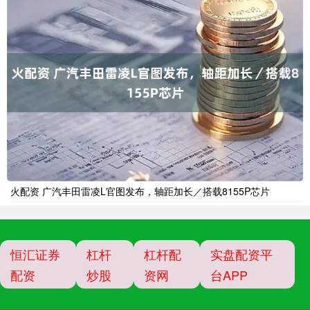
火配资 广汽丰田雷凌L官图发布，轴距加长／搭载8155P芯片
恒汇证券
杠杆
杠杆配
实盘配资平
配资
炒股
资网
台APP