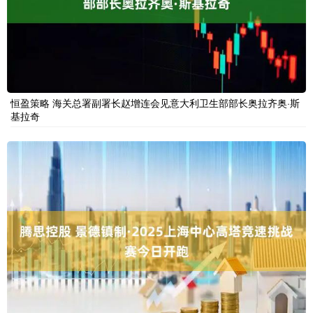
恒盈策略 海关总署副署长赵增连会见意大利卫生部部长奥拉齐奥·斯
基拉奇