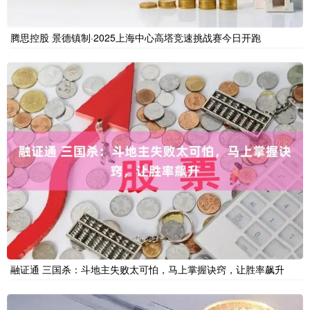
腾思控股 景德镇制·2025上海中心高塔竞速挑战赛今日开跑
融证通 三国杀：斗地主失败太可怕，马上掌握诀窍，让胜率飙升