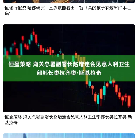
恒瑞行配资 哈佛研究：三岁就能看出，智商高的孩子有这5个“坏毛
病”
恒盈策略 海关总署副署长赵增连会见意大利卫生部部长奥拉齐奥·斯
基拉奇