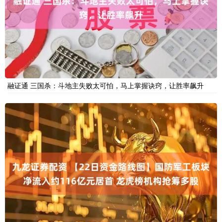
融证通 三国杀：斗地主失败太可怕，马上掌握诀窍，让胜率飙升