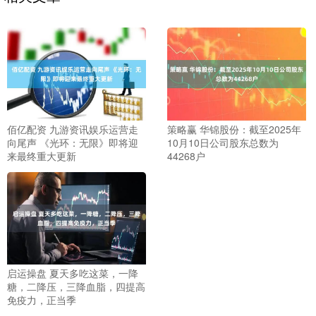
佰亿配资 九游资讯娱乐运营走
策略赢 华锦股份：截至2025年
向尾声 《光环：无限》即将迎
10月10日公司股东总数为
来最终重大更新
44268户
启运操盘 夏天多吃这菜，一降
糖，二降压，三降血脂，四提高
免疫力，正当季