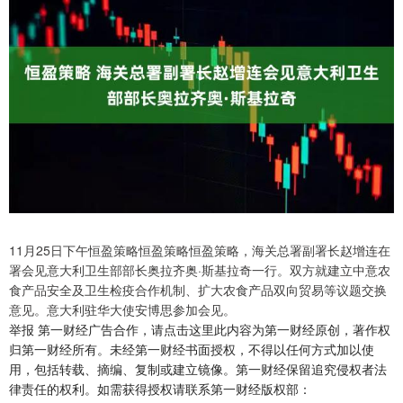
11月25日下午恒盈策略恒盈策略恒盈策略，海关总署副署长赵增连在
署会见意大利卫生部部长奥拉齐奥·斯基拉奇一行。双方就建立中意农
食产品安全及卫生检疫合作机制、扩大农食产品双向贸易等议题交换
意见。意大利驻华大使安博思参加会见。
举报 第一财经广告合作，请点击这里此内容为第一财经原创，著作权
归第一财经所有。未经第一财经书面授权，不得以任何方式加以使
用，包括转载、摘编、复制或建立镜像。第一财经保留追究侵权者法
律责任的权利。如需获得授权请联系第一财经版权部：