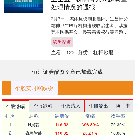
处理情况的通报
2月3日，媒体反映湖北襄阳、宜昌部分
精神卫生医疗机构违规收治患者、涉嫌
套取医保基金、侵害患者权益等问题。
湖北省委省政府对此高度重视，于2月4
鳄鱼配资
日成立由省委负责同志....
查看：
123
分类：
杠杆炒股
恒汇证券配资文章已加载完成
个股实时涨跌榜
个股跌幅
个股流入
个股流出
换手率
个股涨幅
排名
名称
最新价
涨幅
换手率
1
N展芯
116.52
396.89%
79.39%
2
锐翔智能
110.02
20.21%
16.80%