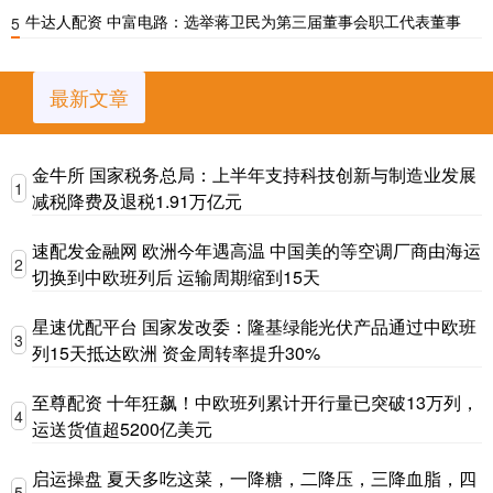
牛达人配资 中富电路：选举蒋卫民为第三届董事会职工代表董事
5
最新文章
金牛所 国家税务总局：上半年支持科技创新与制造业发展
1
减税降费及退税1.91万亿元
速配发金融网 欧洲今年遇高温 中国美的等空调厂商由海运
2
切换到中欧班列后 运输周期缩到15天
星速优配平台 国家发改委：隆基绿能光伏产品通过中欧班
3
列15天抵达欧洲 资金周转率提升30%
至尊配资 十年狂飙！中欧班列累计开行量已突破13万列，
4
运送货值超5200亿美元
启运操盘 夏天多吃这菜，一降糖，二降压，三降血脂，四
5