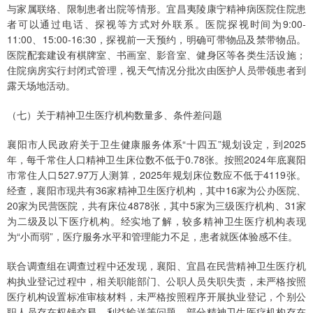
与家属联络、限制患者出院等情形。宜昌夷陵康宁精神病医院住院患
者可以通过电话、探视等方式对外联系。医院探视时间为9:00-
11:00、15:00-16:30，探视前一天预约，明确可带物品及禁带物品。
医院配套建设有棋牌室、书画室、影音室、健身区等各类生活设施；
住院病房实行封闭式管理，视天气情况分批次由医护人员带领患者到
露天场地活动。
（七）关于精神卫生医疗机构数量多、条件差问题
襄阳市人民政府关于卫生健康服务体系“十四五”规划设定，到2025
年，每千常住人口精神卫生床位数不低于0.78张。按照2024年底襄阳
市常住人口527.97万人测算，2025年规划床位数应不低于4119张。
经查，襄阳市现共有36家精神卫生医疗机构，其中16家为公办医院、
20家为民营医院，共有床位4878张，其中5家为三级医疗机构、31家
为二级及以下医疗机构。经实地了解，较多精神卫生医疗机构表现
为“小而弱”，医疗服务水平和管理能力不足，患者就医体验感不佳。
联合调查组在调查过程中还发现，襄阳、宜昌在民营精神卫生医疗机
构执业登记过程中，相关职能部门、公职人员失职失责，未严格按照
医疗机构设置标准审核材料，未严格按照程序开展执业登记，个别公
职人员存在权钱交易、利益输送等问题，部分精神卫生医疗机构存在