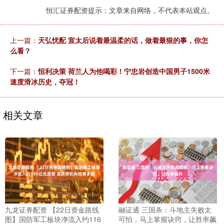
恒汇证券配资提示：文章来自网络，不代表本站观点。
上一篇：
天弘忧配 宣太后说着最温柔的话，做着最狠的事，你怎
么看？
下一篇：
恒利决策 荷兰人为他喝彩！宁忠岩创造中国男子1500米
速度滑冰历史，夺冠！
相关文章
九龙证券配资 【22日资金路线
融证通 三国杀：斗地主失败太
图】国防军工板块净流入约116
可怕，马上掌握诀窍，让胜率飙