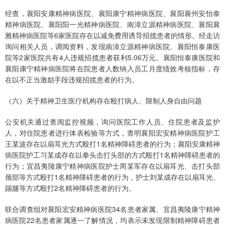
经查，襄阳安康精神病医院、襄阳康宁精神病医院、襄阳襄州安怡泰
精神病医院、襄阳阳一光精神病医院、南漳立源精神病医院、襄阳襄
雅精神病医院等6家医院存在以减免费用诱导招揽患者的情形。经走访
询问相关人员，调阅资料，发现南漳立源精神病医院、襄阳恒泰康医
院等2家医院共有4人违规招揽患者获利5.06万元。襄阳恒泰康医院和
襄阳康宁精神病医院将在院患者人数纳入员工月度绩效考核指标，存
在以不正当激励手段违规招揽患者的行为。
（六）关于精神卫生医疗机构存在殴打病人、限制人身自由问题
公安机关通过查阅监控视频，询问医院工作人员、住院患者及监护
人，对住院患者进行体表检验等方式，查明襄阳宏安精神病医院护工
王某波存在以扇耳光方式殴打1名精神障碍患者的行为；襄阳安康精神
病医院护工习某成存在以拳头击打头部的方式殴打1名精神障碍患者的
行为；宜昌夷陵康宁精神病医院护士周某军存在以扇耳光、击打头部
颈部等方式殴打1名精神障碍患者的行为，护士刘某成存在以扇耳光、
踢腿等方式殴打2名精神障碍患者的行为。
联合调查组对襄阳宏安精神病医院34名患者家属、宜昌夷陵康宁精神
病医院22名患者家属逐一了解情况，均表示未发现限制精神障碍患者