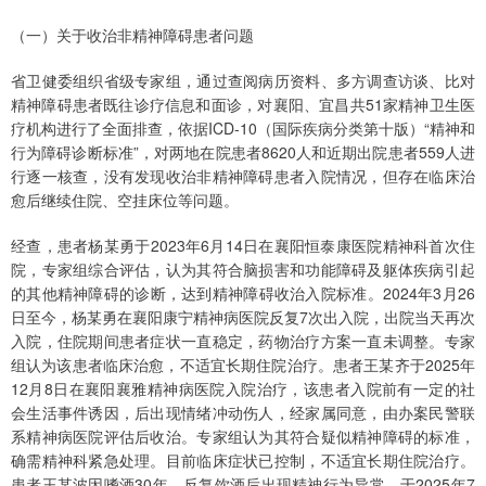
（一）关于收治非精神障碍患者问题
省卫健委组织省级专家组，通过查阅病历资料、多方调查访谈、比对
精神障碍患者既往诊疗信息和面诊，对襄阳、宜昌共51家精神卫生医
疗机构进行了全面排查，依据ICD-10（国际疾病分类第十版）“精神和
行为障碍诊断标准”，对两地在院患者8620人和近期出院患者559人进
行逐一核查，没有发现收治非精神障碍患者入院情况，但存在临床治
愈后继续住院、空挂床位等问题。
经查，患者杨某勇于2023年6月14日在襄阳恒泰康医院精神科首次住
院，专家组综合评估，认为其符合脑损害和功能障碍及躯体疾病引起
的其他精神障碍的诊断，达到精神障碍收治入院标准。2024年3月26
日至今，杨某勇在襄阳康宁精神病医院反复7次出入院，出院当天再次
入院，住院期间患者症状一直稳定，药物治疗方案一直未调整。专家
组认为该患者临床治愈，不适宜长期住院治疗。患者王某齐于2025年
12月8日在襄阳襄雅精神病医院入院治疗，该患者入院前有一定的社
会生活事件诱因，后出现情绪冲动伤人，经家属同意，由办案民警联
系精神病医院评估后收治。专家组认为其符合疑似精神障碍的标准，
确需精神科紧急处理。目前临床症状已控制，不适宜长期住院治疗。
患者王某波因嗜酒30年、反复饮酒后出现精神行为异常，于2025年7