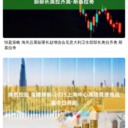
恒盈策略 海关总署副署长赵增连会见意大利卫生部部长奥拉齐奥·斯
基拉奇