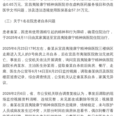
金0.65万元。宜昌夷陵康宁精神病医院存在虚构医药服务项目和伪造
医学文书问题，涉及违法违规使用医保基金57.31万元。
（三）关于1名在院患者自杀问题
患者秦某，因患有使用酒精引起的精神和行为障碍，确需住院治疗，
于2025年4月11日由其家属送至宜昌夷陵康宁精神病医院住院治疗。
2025年6月23日17时左右，秦某从宜昌夷陵康宁精神病医院三楼病区
走廊进入无人的3号病房上吊自杀，后在宜昌市夷陵医院救治无效死
亡。事发后，公安机关依法开展调查，询问宜昌夷陵康宁精神病医院
副院长冉某东、主治医生孙某雨，提取秦某自杀前后病房、餐厅、走
廊、医生办公室等6月14日至6月23日监控视频，调取秦某病历及医院
楼层巡查记录。综合调查情况，公安机关认定秦某系自杀，家属无异
议。
2026年2月6日，省、市公安机关联合调查复核认为，事发后调取的现
场监控视频资料清晰、连续完整，未见篡改或删除等情况；视频显
示，秦某在宜昌夷陵康宁精神病医院作息规律、情绪稳定，未与医护
人员或病友发生过冲突，大部分时间在病房休息看书，偶尔到餐厅看