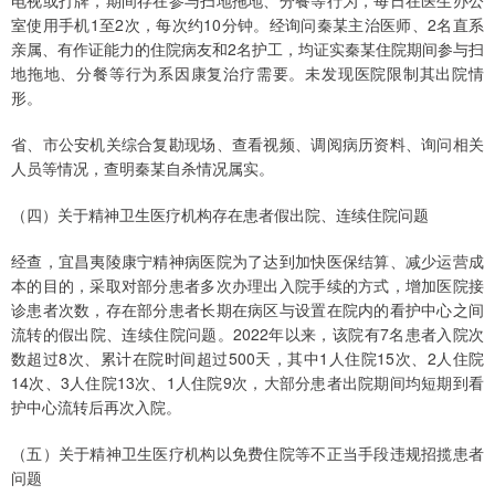
电视或打牌，期间存在参与扫地拖地、分餐等行为，每日在医生办公
室使用手机1至2次，每次约10分钟。经询问秦某主治医师、2名直系
亲属、有作证能力的住院病友和2名护工，均证实秦某住院期间参与扫
地拖地、分餐等行为系因康复治疗需要。未发现医院限制其出院情
形。
省、市公安机关综合复勘现场、查看视频、调阅病历资料、询问相关
人员等情况，查明秦某自杀情况属实。
（四）关于精神卫生医疗机构存在患者假出院、连续住院问题
经查，宜昌夷陵康宁精神病医院为了达到加快医保结算、减少运营成
本的目的，采取对部分患者多次办理出入院手续的方式，增加医院接
诊患者次数，存在部分患者长期在病区与设置在院内的看护中心之间
流转的假出院、连续住院问题。2022年以来，该院有7名患者入院次
数超过8次、累计在院时间超过500天，其中1人住院15次、2人住院
14次、3人住院13次、1人住院9次，大部分患者出院期间均短期到看
护中心流转后再次入院。
（五）关于精神卫生医疗机构以免费住院等不正当手段违规招揽患者
问题