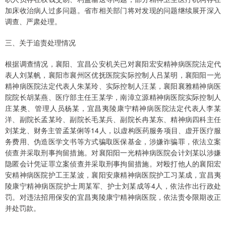
加床收治病人过多问题。省市相关部门将对发现的问题继续展开深入
调查、严肃处理。
三、关于追责处理情况
根据调查情况，襄阳、宜昌公安机关已对襄阳宏安精神病医院法定代
表人刘某帆，襄阳市襄州区优抚医院实际控制人吕某明，襄阳阳一光
精神病医院法定代表人朱某玲、实际控制人汪某，襄阳襄雅精神病医
院院长胡某燕、医疗部主任王某学，南漳立源精神病医院实际控制人
庄某奥、管理人员杨某，宜昌夷陵康宁精神病医院法定代表人李某
洋、副院长孟某玲、副院长毛某兵、副院长冉某东、精神病四科主任
刘某龙、财务主管孟某俐等14人，以虚构医药服务项目、虚开医疗服
务费用、伪造医学文书等方式骗取医保基金，涉嫌诈骗罪，依法立案
侦查并采取刑事拘留措施。对襄阳阳一光精神病医院会计刘某以涉嫌
隐匿会计凭证罪立案侦查并采取刑事拘留措施。对殴打他人的襄阳宏
安精神病医院护工王某波，襄阳安康精神病医院护工习某成，宜昌夷
陵康宁精神病医院护士周某军、护士刘某成等4人，依法作出行政处
罚。对违法招用保安的宜昌夷陵康宁精神病医院，依法责令限期改正
并处罚款。