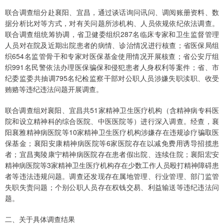
联合调查组分赴襄阳、宜昌，通过谈话询问讯问、调阅账册资料、数
据分析比对等方式，对有关问题所涉机构、人员依规依纪依法调查。
联合调查组统筹协调，省卫健委组织287名临床专家和卫生监督管理
人员对在院及近期出院患者的病情、诊治情况进行核查；省医保局组
织654名监管骨干和专家对医保基金使用情况开展核查；省公安厅组
织991名民警依法办理医保骗保和侵犯患者人身权利等案件；省、市
纪委监委共抽调795名纪检监察干部对公职人员涉嫌失职渎职、收受
贿赂等违纪违法问题开展调查。
联合调查组对襄阳、宜昌共51家精神卫生医疗机构（含精神病专科医
院和设立精神科的综合医院、中医医院等）进行深入调查。经查，襄
阳襄雅精神病医院等10家精神卫生医疗机构涉嫌存在违规诊疗骗取医
保基金；襄阳安康精神病医院等6家医院存在以减免费用诱导招揽患
者；宜昌夷陵康宁精神病医院存在患者假出院、连续住院；襄阳宏安
精神病医院等3家精神卫生医疗机构存在少数工作人员殴打精神障碍患
者等违法违规问题。调查还发现存在属地管理、行业管理、部门监管
失职失责问题；个别公职人员存在权钱交易、利益输送等违纪违法问
题。
二、关于具体调查结果