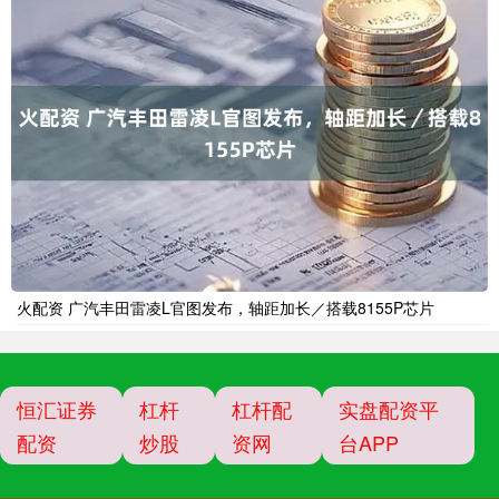
火配资 广汽丰田雷凌L官图发布，轴距加长／搭载8155P芯片
恒汇证券
杠杆
杠杆配
实盘配资平
配资
炒股
资网
台APP