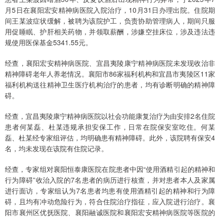
月5日在襄阳宏安精神病医院入院治疗，10月31日办理出院。住院期
间王某波症状缓解，被聘为该院护工，负责协助管理病人，期间只服
用促睡眠、护肝相关药物，并领取薪酬，涉嫌空挂床位，涉及违法违
规使用医保基金5341.55元。
经查，襄阳宏安精神病医院、宜昌夷陵康宁精神病医院未发现收治非
精神障碍老年人养老情况。襄阳市86家福利机构和宜昌市夷陵区11家
福利机构送往精神卫生医疗机构治疗的患者，均有诊断明确的精神障
碍。
经查，宜昌夷陵康宁精神病医院以社会功能康复治疗为由安排2名住院
患者何某磊、杜某违规承担安保工作，日常在院保安室吃住。何某
磊、杜某经专家组评估，均明确患有精神障碍。此外，该院聘有保安4
名，均未发现在该院有住院记录。
经查，专家组对襄阳恒泰康医院在院患者中因“使用酒精引起的精神和
行为障碍”收治入院的7名患者的病历进行核查，并对患者本人及家属
进行面访，专家组认为7名患者均患有使用酒精引起的精神和行为障
碍，且均有冲动危险行为，符合住院治疗指征，应入院进行治疗。襄
阳市襄州区优抚医院、襄阳融诚医院和襄阳宏安精神病医院等医院的