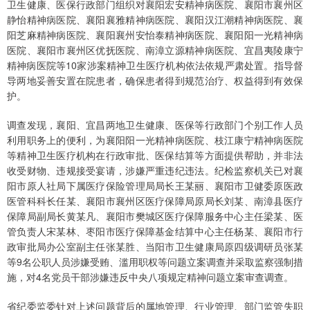
卫生健康、医保行政部门组织对襄阳宏安精神病医院、襄阳市襄州区
静怡精神病医院、襄阳襄雅精神病医院、襄阳汉江潮精神病医院、襄
阳芝麻精神病医院、襄阳襄州安怡泰精神病医院、襄阳阳一光精神病
医院、襄阳市襄州区优抚医院、南漳立源精神病医院、宜昌夷陵康宁
精神病医院等10家涉案精神卫生医疗机构依法依规严肃处置。指导督
导两地妥善安置在院患者，确保患者得到规范治疗、权益得到有效保
护。
调查发现，襄阳、宜昌两地卫生健康、医保等行政部门个别工作人员
利用职务上的便利，为襄阳阳一光精神病医院、枝江康宁精神病医院
等精神卫生医疗机构在行政审批、医保结算等方面提供帮助，并非法
收受财物、违规接受宴请，涉嫌严重违纪违法。纪检监察机关已对襄
阳市原人社局下属医疗保险管理局局长王某丽、襄阳市卫健委原医政
医管科科长任某、襄阳市襄州区医疗保障局原局长刘某、南漳县医疗
保障局副局长黄某凡、襄阳市樊城区医疗保障服务中心主任梁某、医
管负责人宋某林、枣阳市医疗保障基金结算中心主任杨某、襄阳市行
政审批局办公室副主任张某胜、当阳市卫生健康局原四级调研员张某
等9名公职人员涉嫌受贿、滥用职权等问题立案调查并采取监察强制措
施，对4名党员干部涉嫌违反中央八项规定精神问题立案审查调查。
省纪委监委针对上述问题背后的属地管理、行业管理、部门监管失职