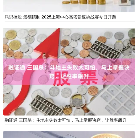
腾思控股 景德镇制·2025上海中心高塔竞速挑战赛今日开跑
融证通 三国杀：斗地主失败太可怕，马上掌握诀窍，让胜率飙升