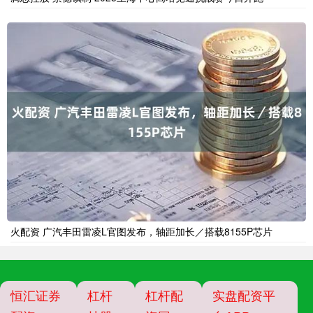
火配资 广汽丰田雷凌L官图发布，轴距加长／搭载8155P芯片
恒汇证券
杠杆
杠杆配
实盘配资平