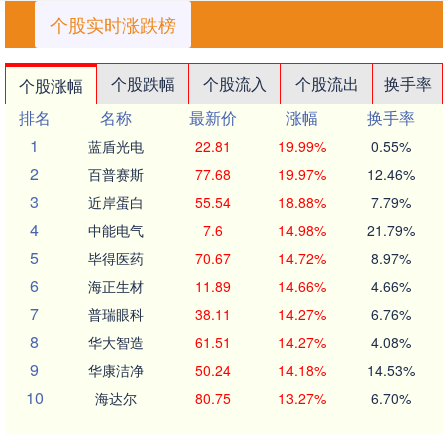
个股实时涨跌榜
个股跌幅
个股流入
个股流出
换手率
个股涨幅
排名
名称
最新价
涨幅
换手率
1
蓝盾光电
22.81
19.99%
0.55%
2
百普赛斯
77.68
19.97%
12.46%
3
近岸蛋白
55.54
18.88%
7.79%
4
中能电气
7.6
14.98%
21.79%
5
毕得医药
70.67
14.72%
8.97%
6
海正生材
11.89
14.66%
4.66%
7
普瑞眼科
38.11
14.27%
6.76%
8
华大智造
61.51
14.27%
4.08%
9
华康洁净
50.24
14.18%
14.53%
10
海达尔
80.75
13.27%
6.70%