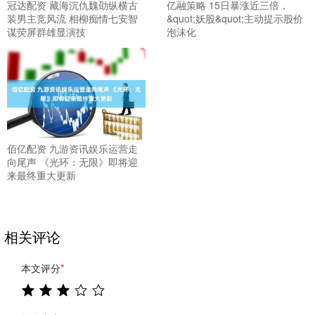
冠达配资 藏海沉仇魏劭纵横古
亿融策略 15日暴涨近三倍，
装男主竞风流 相柳痴情七安智
&quot;妖股&quot;主动提示股价
谋荧屏群雄显演技
泡沫化
佰亿配资 九游资讯娱乐运营走
向尾声 《光环：无限》即将迎
来最终重大更新
相关评论
本文评分
*