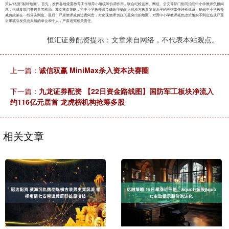
策从“纸面”落到“地面”。首先，发挥各地党委教育工作领导小组统筹协调作用，联合纪检监察、网信、公安等部门协同治理中小学教师负担问
题，形成多部门齐抓共管格局。其次掌盘策略，将中小学教师减负成效明确纳入对地方教育发展水平的关键责任评价体系，确保中小学教师
减负政策在一线落实到位。最后，严肃教师减负追责问责，对发现教师负担问题突出的地区，对因中小学教师减负政策落实不到位造成严重
后果或引发负面舆情的单位和个人，严肃追究相关责任。
恒汇证券配资提示：文章来自网络，不代表本站观点。
上一篇：
诚信双赢 MiniMax杀入资本决赛圈
下一篇：
九龙证券配资 【22日资金路线图】国防军工板块净流入
约116亿元居首 龙虎榜机构抢筹多股
相关文章