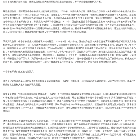
出台了地方性的精简措施，教师减负逐步成为教育系统关注重点掌盘策略，并不断探索制度化解决方案。
规范推进阶段：国家层面中小学教师负担的专项治理启动。2019年，中共中央办公厅、国务院办公厅印发《关于减轻中小学教师负担进一
步营造教育教学良好环境的若干意见》明确要求，清理规范与中小学教育教学无关的事项，牢固树立教师的天职是教书育人的理念。这是我
国首个专门针对中小学教师减负的国家级专项文件，意味着中小学教师减负工作进入全国统筹、专项推进的新阶段。2020至2021年，全国
各省份陆续发布教师减负清单，并开展集中调研和专项整治。2022年，国务院教育督导委员会办公室发布《关于禁止向学校摊派与教育教
学无关的“涨粉”“评比”“推销”等指令性任务的通知》，重点聚焦中小学新型形式主义和教师负担的突出问题，大力推进中小学教师减负工作。
这一阶段中小学教师减负的显著特征是通过明确禁止性规定，对督查检查、社会事务摊派等突出问题进行集中整治，通过政策指引和刚性约
束在全国范围内掀起了教师减负的专项行动，中小学教师负担过重的势头得到初步遏制。
系统深化阶段：中小学教师减负制度建设与精准施治。2024年8月，中共中央、国务院印发的《关于弘扬教育家精神加强新时代高素质专业
化教师队伍建设的意见》进一步要求大力减轻教师负担，统筹规范社会事务进校园，精简督查检查评比考核事项等。2025年1月，中共中
央、国务院印发的《教育强国建设规划纲要（2024—2035年）》明确提出要维护教师职业尊严和合法权益，减轻教师非教育教学任务负
担，将教师减负纳入教育强国建设任务范围。2025年8月，中共中央办公厅、国务院办公厅印发的《整治形式主义为基层减负若干规定》明
确了为一线教师减负的具体要求和措施。2025年10月，教育部出台《关于进一步减轻中小学教师非教育教学负担若干措施的通知》，紧接
着12月教育部办公厅又印发《关于进一步加强中小学日常考试管理的通知》，进一步明确提出了中小学教师减负工作量化管控、精准施策等
创新之举。在加快建设教育强国的进程中，加强了教师减负工作的制度化、规范化建设，突出了减负的精准性和长效性。
中小学教师减负政策的内容要义
营造良好的教育教学环境是促进教育高质量发展的重要基础。《通知》中针对性、操作性强的教师减负措施，回应了当前我国中小学学校及
教师落实立德树人根本任务的现实需要。
注重量化管控，完善涉师活动精细化管理举措。《通知》通过建立涉师事项精细化管理的量化指标体系，以刚性数据约束和流程细化实现中
小学教师负担全环节精准把控。一是在事务准入上实行清单总量控制，规定省级社会事务进中小学校园“白名单”的项目总数一般不超过10
项，每所学校每学期实际开展的进校园活动不超过6次，清单外的事项必须履行严格的平台报批程序。二是在中小学督查考核上执行年度清
单备案制度，凡未纳入清单的检查评比一律不得开展，同时严格控制在中小学学校检查的频次。三是在数字化应用方面加强规范，要求省级
教育行政部门每年在中小学开展一次教育政务应用程序专项清理，并明确禁止各类应用程序设置强制打卡、积分排名等加重中小学教师负担
的功能。
坚持系统施策，构建教师减负全链条治理机制。《通知》以系统思维破解中小学教师减负碎片化难题，构建“事前源头把关、事中过程规
范、事后整改闭环”的全链条教师减负治理机制。一是事前聚焦源头防控，建立教育部与省级教育行政部门两级教师减负一致性评估机制，
将“是否超出教师职责范围”作为核心评估指标，从政策制定端杜绝中小学教师新增负担。二是事中强化过程规范，通过“白名单”制度严控社会
事务进校园，规范督查检查流程避免重复考核，推进全国教师管理信息系统升级，实现数据“一次采集、多方共享”，从执行端减少无效事务
侵扰。三是事后完善整改闭环，将中小学教师减负纳入县域义务教育优质均衡发展督导评估，建立线上线下一体化监管机制，对问题频发地
区采取“提示函、督办单、约谈通报”的递进式处置，确保中小学教师负担问题得到整改，形成管理闭环。