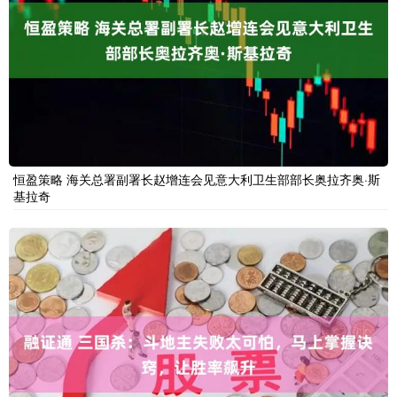
恒盈策略 海关总署副署长赵增连会见意大利卫生部部长奥拉齐奥·斯
基拉奇