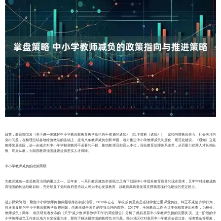
日前，教育部印发《关于进一步减轻中小学教师非教育教学负担若干措施的通知》（以下简称《通知》），紧扣当前教师关心、社会关注的
突出问题，在梳理总结各地经验做法的基础上，提出八条教师减负创新举措，着力推进中小学教师减负制度化、规范化建设。《通知》立足
教师发展实际，进一步减少对中小学学校和教师不必要的干扰，推动教师回归育人本位，深化教育治理体系改革，从而吸引优秀人才长期从
教、终身从教，为我国教育强国建设提供坚实人才保障。
中小学教师减负的政策回顾
为教师减负一直是教育治理的重点之一。近年来，一系列教师减负举措既立足当下我国中小学提升教育质量的现实需求，又牢牢对接建成教
育强国的长远战略目标，充分彰显了党和政府坚持以人民为中心发展教育、以教育高质量发展支撑我国现代化建设的坚定担当。
起步探索阶段：聚焦中小学教师负担问题萌芽的初步治理。2013年左右，学校减负重点是减轻学生过重课业负担、纠正不规范办学行为，
对逐渐显现的中小学教师非教学负担问题，尚未形成全国性的专项治理的态势。2017年，全国教育工作会议主张精简评比检查，为校长、
教师减负；同年，相关研究者发布的《关于“减少教师非教学工作”的调查报告》分析了此前基层中小学教师负担的沉重状况。这一阶段的中
小学教师减负工作多以地方自发探索为主，聚焦于解决最突出的教师负担问题。部分地区针对基层中小学教师会议过多、报表繁杂等现象，