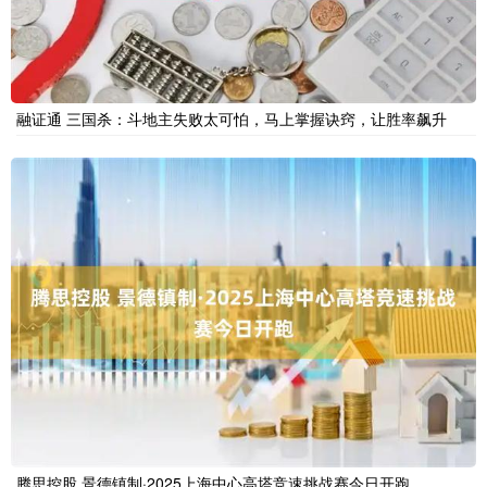
融证通 三国杀：斗地主失败太可怕，马上掌握诀窍，让胜率飙升
腾思控股 景德镇制·2025上海中心高塔竞速挑战赛今日开跑