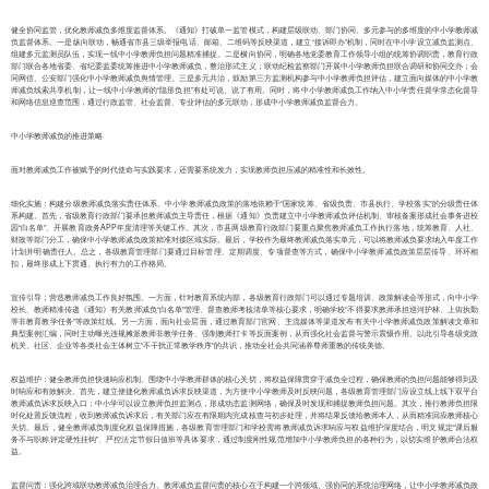
健全协同监管，优化教师减负多维度监督体系。《通知》打破单一监管模式，构建层级联动、部门协同、多元参与的多维度的中小学教师减
负监督体系。一是纵向联动，畅通省市县三级举报电话、邮箱、二维码等反映渠道，建立“接诉即办”机制，同时在中小学设立减负监测点、
组建多元监测员队伍，实现一线中小学教师负担问题精准捕捉。二是横向协同，明确各地党委教育工作领导小组的统筹协调职责，教育行政
部门联合各地省委、省纪委监委统筹推进中小学教师减负，整治形式主义；联动纪检监察部门开展中小学教师负担联合调研和协同交办；会
同网信、公安部门强化中小学教师减负舆情管理。三是多元共治，鼓励第三方监测机构参与中小学教师负担评估，建立面向媒体的中小学教
师减负线索共享机制，让一线中小学教师的“隐形负担”有处可说、说了有用。同时，将中小学教师减负工作纳入中小学责任督学常态化督导
和网络信息巡查范围，通过行政监管、社会监督、专业评估的多元联动，形成中小学教师减负监督合力。
中小学教师减负的推进策略
面对教师减负工作被赋予的时代使命与实践要求，还需要系统发力，实现教师负担压减的精准性和长效性。
细化实施：构建分级教师减负落实责任体系。中小学教师减负政策的落地依赖于“国家统筹、省级负责、市县执行、学校落实”的分级责任体
系构建。首先，省级教育行政部门要承担教师减负主导责任，根据《通知》负责建立中小学教师减负评估机制、审核备案形成社会事务进校
园“白名单”、开展教育政务APP年度清理等关键工作。其次，市县两级教育行政部门要重点聚焦教师减负工作执行落地，统筹教育、人社、
财政等部门分工，确保中小学教师减负政策精准对接区域实际。最后，学校作为最终教师减负落实单元，可以将教师减负要求纳入年度工作
计划并明确责任人。总之，各级教育管理部门要通过目标管理、定期调度、专项督查等方式，确保中小学教师减负政策层层传导、环环相
扣，最终形成上下贯通、执行有力的工作格局。
宣传引导：营造教师减负工作良好氛围。一方面，针对教育系统内部，各级教育行政部门可以通过专题培训、政策解读会等形式，向中小学
校长、教师精准传递《通知》有关教师减负“白名单”管理、督查教师考核清单等核心要求，明确学校“不得要求教师承担巡河护林、上街执勤
等非教育教学任务”等政策红线。另一方面，面向社会层面，通过教育部门官网、主流媒体等渠道发布有关中小学教师减负政策解读文章和
典型案例汇编，同时主动曝光违规摊派教师非教学任务、强制教师打卡等反面案例，从而强化社会监督与警示震慑作用。以此引导各级党政
机关、社区、企业等各类社会主体树立“不干扰正常教学秩序”的共识，推动全社会共同涵养尊师重教的传统美德。
权益维护：健全教师负担快速响应机制。围绕中小学教师群体的核心关切，将权益保障贯穿于减负全过程，确保教师的负担问题能够得到及
时响应和有效解决。首先，建立便捷化教师减负诉求反映渠道，为方便中小学教师及时反映问题，各级教育管理部门应设立线上线下双平台
教师减负诉求反映入口；中小学可以设立教师负担监测点，形成动态监测网络，确保及时发现和捕捉教师负担问题。其次，推行教师负担限
时化处置反馈流程，收到教师减负诉求后，有关部门应在有限期内完成核查与初步处理，并将结果反馈给教师本人，从而精准回应教师核心
关切。最后，健全教师减负制度化权益保障措施，各级教育管理部门和学校需将教师减负诉求响应与权益维护深度结合，明文规定“课后服
务不与职称评定硬性挂钩”、严控法定节假日值班等具体要求，通过制度刚性规范增加中小学教师负担的各种行为，以切实维护教师合法权
益。
监督问责：强化跨域联动教师减负治理合力。教师减负监督问责的核心在于构建一个跨领域、强协同的系统治理网络，让中小学教师减负政