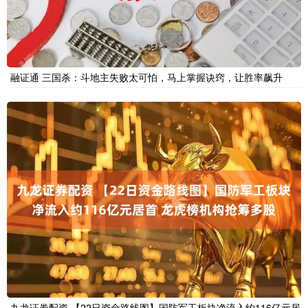
融证通 三国杀：斗地主失败太可怕，马上掌握诀窍，让胜率飙升
九龙证券配资 【22日资金路线图】国防军工板块净流入约116亿元居