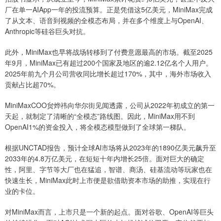
厂在单一AIApp一年的投流预算。正是凭借这5亿美元，MiniMax完成
了从文本、语音到视频的全模态布局，并在多个维度上与OpenAI、
Anthropic等硅谷巨头对抗。
此外，MiniMax也早将战场转移到了付费意愿最高的市场。截至2025
年9月，MiniMax已有超过200个国家及地区的逾2.12亿名个人用户。
2025年前九个月公司营收同比增长超过170%，其中，海外市场收入
贡献占比超70%。
MiniMaxCOO贠烨祎向华尔街见闻透露，公司从2022年初成立的第一
天起，就制定了清晰的“全模态”路线图。因此，MiniMax用不到
OpenAI1%的资金投入，将全模态模型做到了全球第一梯队。
根据UNCTAD报告，预计全球AI市场将从2023年的1890亿美元飙升至
2033年的4.8万亿美元，在短短十年内增长25倍。面对巨大的确定
性，阿里、字节等大厂也在猛追，智谱、商汤、硅基流动等玩家也在
快速生长，MiniMax此时上市便是欲借助资本市场的助推，实现在行
业的卡位。
对MiniMax而言，上市只是一个新的起点。面对谷歌、OpenAI等巨头