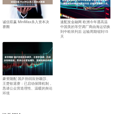
诚信双赢 MiniMax杀入资本决
速配发金融网 欧洲今年遇高温
赛圈
中国美的等空调厂商由海运切换
到中欧班列后 运输周期缩到15
天
豪资随配 国乒协回应孙颖莎、
王楚钦退赛：已启动保障机制，
恳请公众营造理性、温暖的舆论
环境