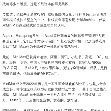
战略等多个维度。这是长线资本的罕见共识。
要知道，长线基金通常投资门槛很高诚信双赢，往往青睐已经证明过
商业模式或技术壁垒的企业。长线资金愿意长期持有MiniMax，代表
对MiniMax商业模式的自造血能力的认可。
Aspex、Eastspring及MiraeAsset等长期布局的国际资产管理巨头现
身基石名单，它们历来对参与港股IPO基石极为审慎，此次出手或许
是认可MiniMax作为全球AI第一梯队的投资稀缺性。
此前，MiniMax已获得米哈游、阿里、腾讯、小红书、高瓴、IDG、红
杉、经纬、明势、中国人寿等机构的投资和支持，这家“人均95后
的”AI公司——从成立到上市仅用四年，便跻身全球AI第一梯队，是目
前成长最快、估值最高的AI科技公司。
MiniMax成立于2022年初，是一家生而全球化的AI公司，也是少数自
成立起，即专注全模态模型研发的大模型公司之一。基于自研全模态
模型，MiniMax面向全球推出一系列AI原生产品，包括海螺AI、星
野、Talkie等，以及面向企业和开发者的开放平台。
招股书显示，从成立至今，MiniMax累计花费约5亿美元，甚至不及大