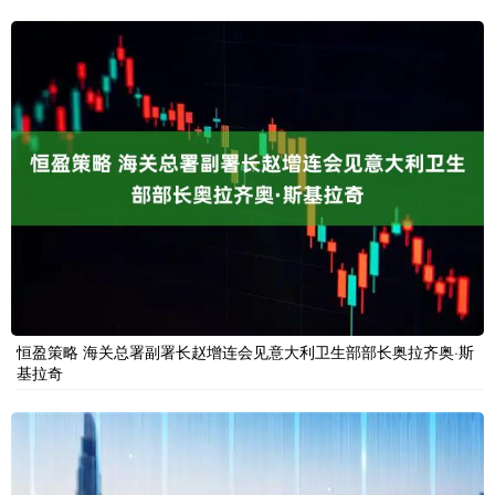
恒盈策略 海关总署副署长赵增连会见意大利卫生部部长奥拉齐奥·斯
基拉奇