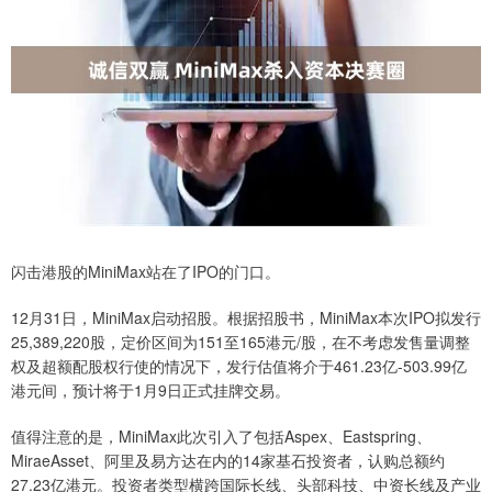
闪击港股的MiniMax站在了IPO的门口。
12月31日，MiniMax启动招股。根据招股书，MiniMax本次IPO拟发行
25,389,220股，定价区间为151至165港元/股，在不考虑发售量调整
权及超额配股权行使的情况下，发行估值将介于461.23亿-503.99亿
港元间，预计将于1月9日正式挂牌交易。
值得注意的是，MiniMax此次引入了包括Aspex、Eastspring、
MiraeAsset、阿里及易方达在内的14家基石投资者，认购总额约
27.23亿港元。投资者类型横跨国际长线、头部科技、中资长线及产业